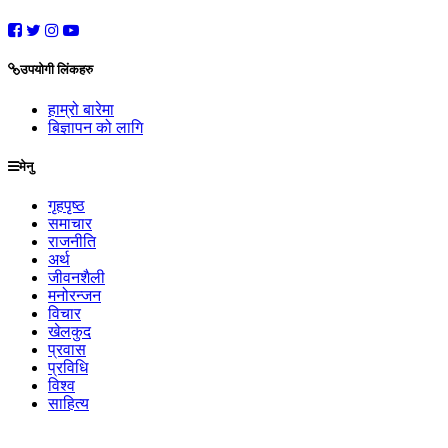
उपयोगी लिंकहरु
हाम्रो बारेमा
बिज्ञापन को लागि
मेनु
गृहपृष्ठ
समाचार
राजनीति
अर्थ
जीवनशैली
मनोरन्जन
विचार
खेलकुद
प्रवास
प्रविधि
विश्व
साहित्य