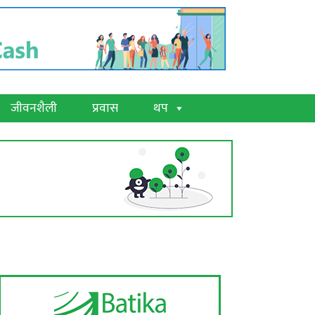
जीवनशैली
प्रवास
थप