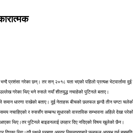
सकारात्मक
ो भन्दै प्रशंसा गरेका छन्। तर सन् २०१८ यता भएको पहिलो प्रत्यक्ष भेटवार्तामा 
ल्लेख गरेका थिए भने रुसले नयाँ शीतयुद्ध नचाहेको पुटिनले बताए।
 दुवैले समान धारणा राखेको बताए। दुई नेताहरू बीचको छलफल झन्डै तीन घण्टा चले
 समय नचाहिएको र रुससँग सम्बन्ध सुधारको वास्तविक सम्भावना अहिले देखा परे
एर आएका थिए।तर पुटिनले बाइडनलाई उपहार दिए नदिएको विषय खुलेको छैन।
हार दिएका थिए।दुवै पक्षले परमाणु अस्त्र नियन्त्रणबारे छलफल आरम्भ गर्न सहम