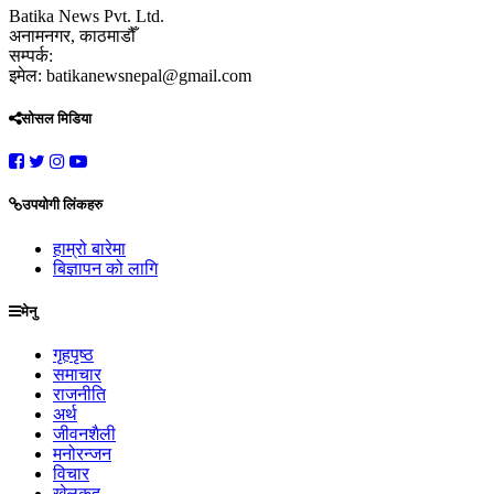
Batika News Pvt. Ltd.
अनामनगर, काठमाडौँ
सम्पर्क:
इमेल: batikanewsnepal@gmail.com
सोसल मिडिया
उपयोगी लिंकहरु
हाम्रो बारेमा
बिज्ञापन को लागि
मेनु
गृहपृष्ठ
समाचार
राजनीति
अर्थ
जीवनशैली
मनोरन्जन
विचार
खेलकुद