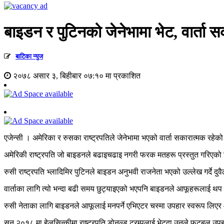
बाइडन र पुटिनको जेनेभामा भेट, वार्ता 
बाटिका न्युज
२०७८ असार ३, बिहीबार ०७:१० मा प्रकाशित
एजेन्सी । अमेरिका र रुसका राष्ट्रपतिले जेनेभामा भएको वार्ता सकारात्मक रहेक
अमेरिकी राष्ट्रपति जो बाइडनले बढाइचढाइ नगरी फरक मतहरू प्रस्तुत गरिएको उ
रुसी राष्ट्रपति भ्लादिमिर पुटिनले बाइडन अनुभवी राजनेता भएको उल्लेख गर्दे
वार्ताका लागि त्यो भन्दा बढी समय छुट्याइएको भएपनि बाइडनले आफूहरूलाई थप
रुसी नेताका लागि बाइडनले आफूलाई मनपर्ने एभिएटर चस्मा उपहार स्वरूप लि
सन् २०१८ मा हेलसिन्कीमा राष्ट्रपति डोनल्ड ट्रम्पलाई भेट्दा उनले फुटबल उप