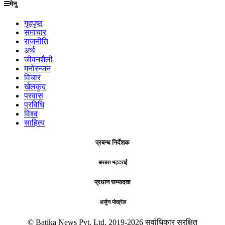
मेनु
गृहपृष्ठ
समाचार
राजनीति
अर्थ
जीवनशैली
मनोरन्जन
विचार
खेलकुद
प्रवास
प्रविधि
विश्व
साहित्य
प्रबन्ध निर्देशक
बारबरा भट्टराई
प्रधान सम्पादक
अर्जुन पोख्रेल
© Batika News Pvt. Ltd. 2019-2026 सर्वाधिकार सुरक्षित