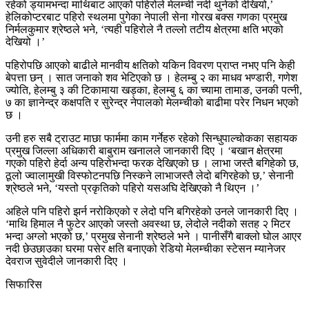
रहेको ड्यामभन्दा माथिबाट आएको पहिरोले मेलम्ची नदी थुनेको देखियो,’
हेलिकोप्टरबाट पहिरो स्थलमा पुगेका नेपाली सेना गोरख बक्स गणका प्रमुख
निर्मलकुमार श्रेष्ठले भने, ‘त्यही पहिरोले नै तल्लो तटीय क्षेत्रमा क्षति भएको
देखियो ।’
पहिरोपछि आएको बाढीले मानवीय क्षतिको यकिन विवरण प्राप्त नभए पनि केही
बेपत्ता छन् । सात जनाको शव भेटिएको छ । हेलम्बु २ का माधव भण्डारी, गणेश
ज्योति, हेलम्बु ३ की टिकामाया खड्का, हेलम्बु ६ का च्यामा तामाङ, उनकी पत्नी,
७ का ज्ञानेन्द्र कक्षपति र सुरेन्द्र नेपालको मेलम्चीको बाढीमा परेर निधन भएको
छ ।
उनी हरु सबै ट्राउट माछा फार्ममा काम गर्नेहरु रहेको सिन्धुपाल्चोकका सहायक
प्रमुख जिल्ला अधिकारी बाबुराम खनालले जानकारी दिए । ‘बखान क्षेत्रमा
गएको पहिरो हेर्दा अन्य पहिरोभन्दा फरक देखिएको छ । लाभा जस्तै बगिहेको छ,
ठूलो ज्वालामुखी विस्फोटनपछि निस्कने लाभाजस्तै लेदो बगिरहेको छ,’ सेनानी
श्रेष्ठले भने, ‘यस्तो प्रकृतिको पहिरो यसअघि देखिएको नै थिएन ।’
अहिले पनि पहिरो झर्न नरोकिएको र लेदो पनि बगिरहेको उनले जानकारी दिए ।
‘माथि हिमाल नै फुटेर आएको जस्तो अवस्था छ, लेदोले नदीको सतह २ मिटर
भन्दा अग्लो भएको छ,’ प्रमुख सेनानी श्रेष्ठले भने । पानीसँगै बाक्लो घोल आएर
नदी छेउछाउका घरमा पसेर क्षति बनाएको रेडियो मेलम्चीका स्टेसन म्यानेजर
देवराज सुवेदीले जानकारी दिए ।
सिफारिस