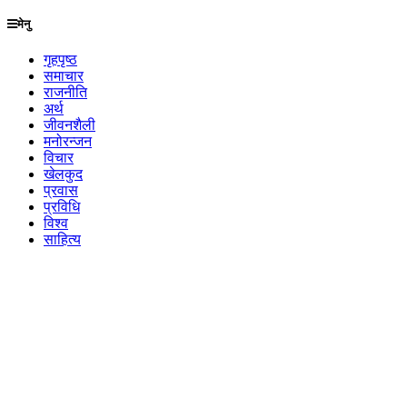
मेनु
गृहपृष्ठ
समाचार
राजनीति
अर्थ
जीवनशैली
मनोरन्जन
विचार
खेलकुद
प्रवास
प्रविधि
विश्व
साहित्य