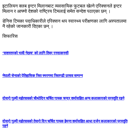
इटालियन क्लब इन्टर मिलानबाट व्यवसायिक फुटबल खेल्ने एरिक्सनले इन्टर
मिलान र आफ्नो देशको राष्ट्रिय टिमलाई समेत सन्देश पठाएका छन् ।
डेनिस टिमका पदाधिकारीले एरिक्सन थप स्वास्थ्य परीक्षणका लागि अस्पतालमा
नै रहेको जानकारी दिएका छन् ।
सिफारिस
‘सशस्त्रको भावी नेतृत्व’ को लागि तिव्र रस्साकस्सी
नेपाली सेनाको ऐतिहासिक जित स्मरणमा जितगढी उत्सव सम्पन्न
दोस्रो गुल्मी महोत्सवको चौथोदिन चर्चित गायक चन्द्र शर्मासहित अन्य कलाकारको प्रस्तुति रहने
दोस्रो गुल्मी महोत्सवको तेस्रो दिन चर्चित गायक हेमन्त शर्मासहित आधा दर्जन कलाकारको प्रस्तुति
रहने