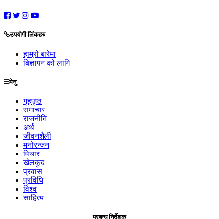
उपयोगी लिंकहरु
हाम्रो बारेमा
बिज्ञापन को लागि
मेनु
गृहपृष्ठ
समाचार
राजनीति
अर्थ
जीवनशैली
मनोरन्जन
विचार
खेलकुद
प्रवास
प्रविधि
विश्व
साहित्य
प्रबन्ध निर्देशक