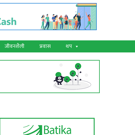
जीवनशैली
प्रवास
थप