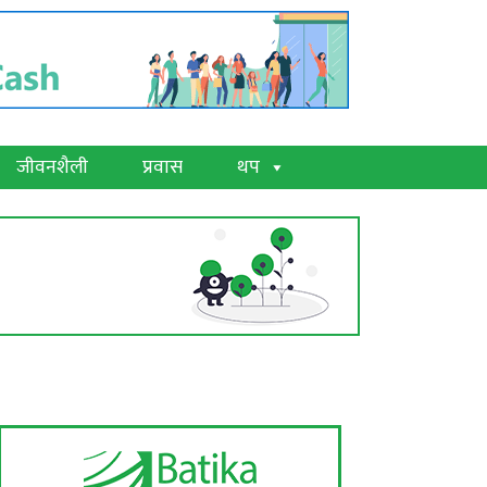
जीवनशैली
प्रवास
थप