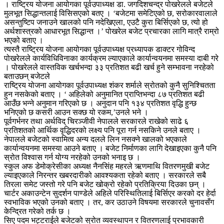
। राष्ट्रिय योजना आयोगका पूर्वउपाध्यक्ष डा. जगदिशचन्द्र पोखरेलले बजेटले
मुलभूत सिद्धान्तलाई विसिसएको बतए । ‘बजेटमा समेटिएको छ, सरोकारवालाले
असन्तुष्टिप जनाउने खालको पनि नदेखिएला, एउटै कुरा बिर्सिएको छ, त्यो हो
अर्थशास्त्रको आधारभूत सिद्धान्त ।’ पोखरेल बजेट प्रचारका लागि मात्रै राम्रो
भएको बताए ।
त्यस्तै राष्ट्रिय योजना आयोगका पूर्वउपाध्यक्ष प्रध्यापक डाक्टर गोविन्द
पोखरेलले कार्यविधिविनाका कार्यक्रम ल्याएकाले कार्यान्वयनमा समस्या दाबी गरे
। पोखरेलले वास्तविक खर्चभन्दा ३३ प्रतिशत बढी खर्च हुने सम्भावना नरहेको
बताउछन् बजेटले
राष्ट्रिय योजना आयोगका पूर्वउपाध्यक्ष शंकर शर्माले स्रोतको कुनै सुनिश्चितता
हुन नसकेको बताए । ‘ अहिलेको अनुमानित प्राप्तिभन्दा ८७ प्रतिशत बढी
आउँछ भन्ने अनुमान गरिएको छ । अनुदान पनि १३४ प्रतिशत वृद्धि हुन्छ
भनिएको छ कसरी आउन सक्छ यो रकम,’उनले भने ।
पूर्वगर्भनर तथा अर्थविद् चिरञ्जीवी नेपालले सरकारले राखेको साढे ६
प्रतिशतको आर्थिक वृद्धिदरको लक्ष्य पनि पूरा गर्न नसकिने उनले बताए ।
नेपालले बजेटको स्वामित्व अन्य दलले लिन नसक्ने खालको भएकाले
कार्यान्वयनमा समस्या आउने बताए । बजेट निर्माणका लागि देखाइएका कुनै पनि
स्रोत विश्वास गर्न योग्य नरहेको उनको भनाइ छ ।
स्कुल अफ डेमोक्रेसीका अध्यक्ष नैनसिंह महरले ऋणमाथि वितरणमुखी बजेट
ल्याइएकाले निरन्तर खबरदारीको आवश्यकता रहेको बताए । सरकारले सबै
तिरला समेट जस्तो गरे पनि बजेट खोक्रो रहेको प्रतिक्रिया दिउका छन् ।
चार्टर अकाउन्टेन सुदर्शन पाण्डेले अहिले परिस्थितिलाई बिर्सिएर करको दर हेर्दा
स्वभाविक भएको उनको बताए । तर, कर उठाउने विषयमा सरकारले चुनावसँग
केन्द्रित गरेको तर्क छ ।
सिए पदम भट्टराईले बजेटको स्रोत व्यवस्थापन र वितरणलाई प्रभावकारी