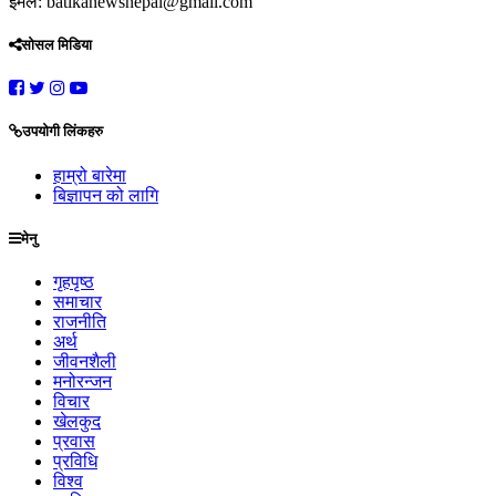
इमेल: batikanewsnepal@gmail.com
सोसल मिडिया
उपयोगी लिंकहरु
हाम्रो बारेमा
बिज्ञापन को लागि
मेनु
गृहपृष्ठ
समाचार
राजनीति
अर्थ
जीवनशैली
मनोरन्जन
विचार
खेलकुद
प्रवास
प्रविधि
विश्व