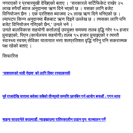
नगराएको र प्रचारमुखी देखिएको बताए । ‘सरकारले सर्टिफिकेट राखेर २५
लाख रुपैयाँ ब्याज अनुदानमा ऋण दिने भएको छ । यसका लागि बजेट
विनियोजन छैन । एक प्रतिशत ब्याजमा २५ लाख ऋण दिने भनिएको छ ।
ल्यापटप किन्न अनुदानमा बैंकबाट ऋण दिइने उल्लेख छ । त्यसका लागि पनि
बजेट विनियोजन गरिएको छैन,’ उनले भने ।
उनले बालविकास सहयोगी कर्तालाई उपयुक्त समयमा तलब वृद्धि गरेर १५ हजार
पुर्‍याइएक‍ो, पिएन (कार्यलयय सहयोगी) तलब १५ हजार पुर्‍याइएको र त्यस्तै
स्वास्थ्य स्वयम् सेविका यातायात भत्ता शतप्रतिशत वृद्धि गरिनु पनि सकरात्मक
पक्ष रहेको बताए ।
सिफारिस
‘सशस्त्रको भावी नेतृत्व’ को लागि तिव्र रस्साकस्सी
पूर्व राजादेखि सत्तामा बसेका सबैको तीनपुस्ते सम्पत्ति छानबिन गर्न आयोग बनाऔं : गगन थापा
चाइना साउदर्नले काठमाडौं–ग्वाङ्झाउमा रात्रिकालीन उडान पुनः सञ्चालन गर्ने