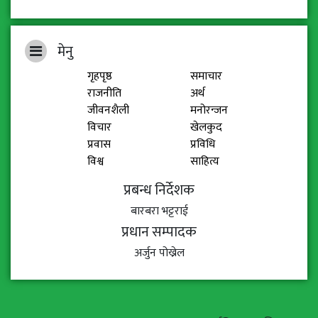
मेनु
गृहपृष्ठ
समाचार
राजनीति
अर्थ
जीवनशैली
मनोरन्जन
विचार
खेलकुद
प्रवास
प्रविधि
विश्व
साहित्य
प्रबन्ध निर्देशक
बारबरा भट्टराई
प्रधान सम्पादक
अर्जुन पोख्रेल