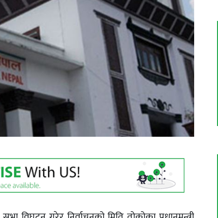
भा विघटन गरेर निर्वाचनको मिति तोकोका प्रधानमन्त्री