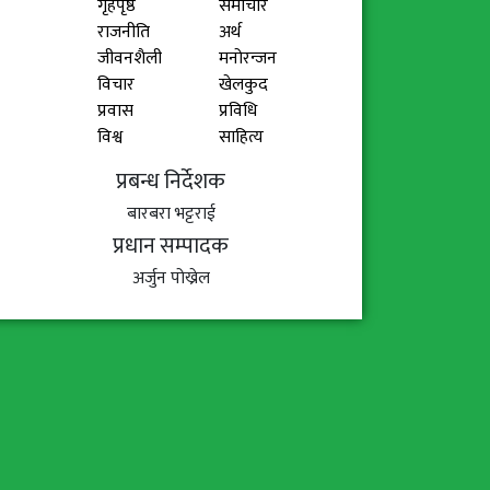
गृहपृष्ठ
समाचार
राजनीति
अर्थ
जीवनशैली
मनोरन्जन
विचार
खेलकुद
प्रवास
प्रविधि
विश्व
साहित्य
प्रबन्ध निर्देशक
बारबरा भट्टराई
प्रधान सम्पादक
अर्जुन पोख्रेल