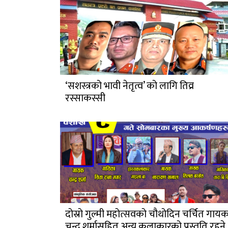
‘सशस्त्रको भावी नेतृत्व’ को लागि तिव्र
रस्साकस्सी
दोस्रो गुल्मी महोत्सवको चौथोदिन चर्चित गाय
चन्द्र शर्मासहित अन्य कलाकारको प्रस्तुति रहने