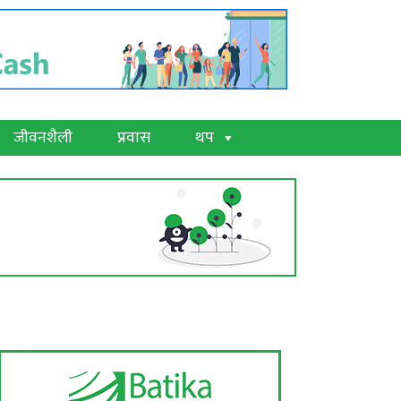
जीवनशैली
प्रवास
थप