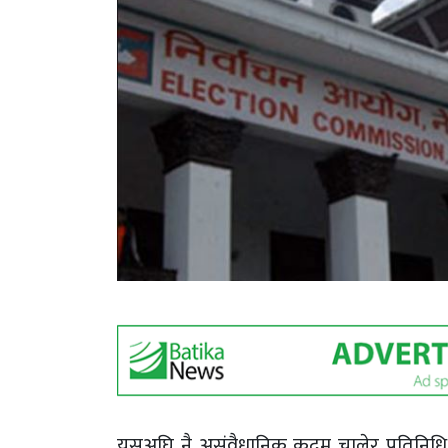
यसअघि नै असंवैधानिक कदम चालेर प्रतिनिधि स