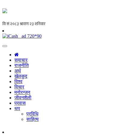
समाचार
राजनीति
अर्थ
खेलकुद
विश्व
विचार
मनोरन्जन
जीवनशैली
प्रवास
थप
प्रविधि
साहित्य