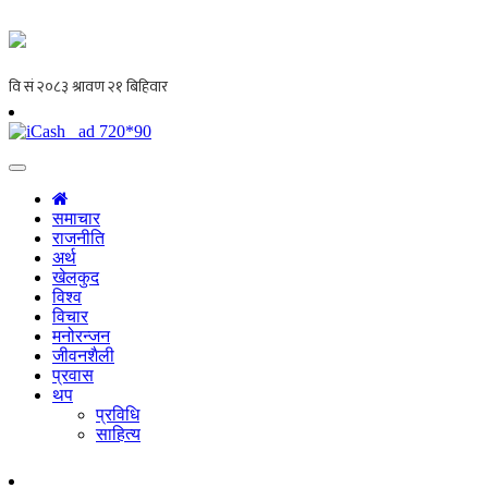
समाचार
राजनीति
अर्थ
खेलकुद
विश्व
विचार
मनोरन्जन
जीवनशैली
प्रवास
थप
प्रविधि
साहित्य