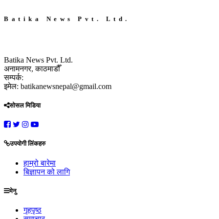
Batika News Pvt. Ltd.
Batika News Pvt. Ltd.
अनामनगर, काठमाडौँ
सम्पर्क:
इमेल: batikanewsnepal@gmail.com
सोसल मिडिया
उपयोगी लिंकहरु
हाम्रो बारेमा
बिज्ञापन को लागि
मेनु
गृहपृष्ठ
समाचार