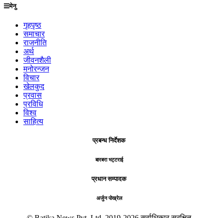
मेनु
गृहपृष्ठ
समाचार
राजनीति
अर्थ
जीवनशैली
मनोरन्जन
विचार
खेलकुद
प्रवास
प्रविधि
विश्व
साहित्य
प्रबन्ध निर्देशक
बारबरा भट्टराई
प्रधान सम्पादक
अर्जुन पोख्रेल
© Batika News Pvt. Ltd. 2019-2026 सर्वाधिकार सुरक्षित