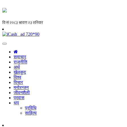
समाचार
राजनीति
अर्थ
खेलकुद
विश्व
विचार
मनोरन्जन
जीवनशैली
प्रवास
थप
प्रविधि
साहित्य