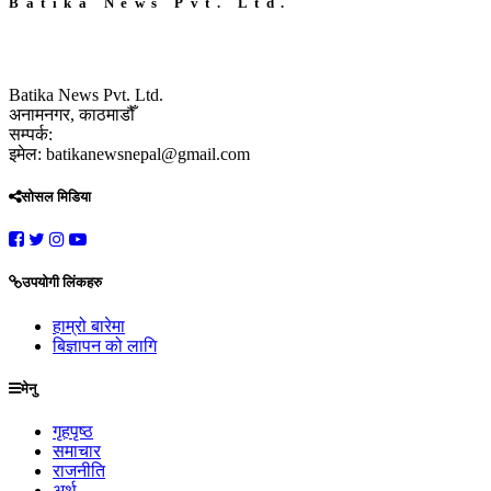
Batika News Pvt. Ltd.
Batika News Pvt. Ltd.
अनामनगर, काठमाडौँ
सम्पर्क:
इमेल: batikanewsnepal@gmail.com
सोसल मिडिया
उपयोगी लिंकहरु
हाम्रो बारेमा
बिज्ञापन को लागि
मेनु
गृहपृष्ठ
समाचार
राजनीति
अर्थ