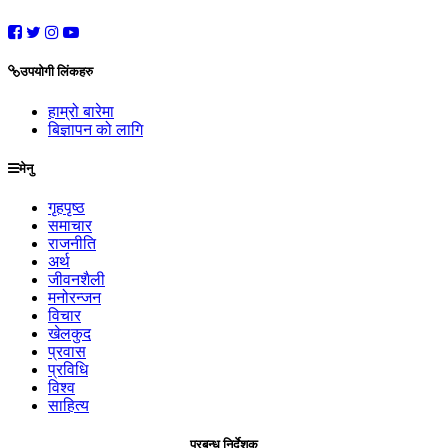
उपयोगी लिंकहरु
हाम्रो बारेमा
बिज्ञापन को लागि
मेनु
गृहपृष्ठ
समाचार
राजनीति
अर्थ
जीवनशैली
मनोरन्जन
विचार
खेलकुद
प्रवास
प्रविधि
विश्व
साहित्य
प्रबन्ध निर्देशक