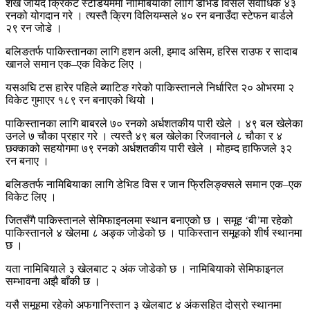
शेख जायद क्रिकेट स्टेडियममा नामिबियाका लागि डेभिड विसले सर्वाधिक ४३
रनको योगदान गरे । त्यस्तै क्रिग विलियम्सले ४० रन बनाउँदा स्टेफन बार्डले
२९ रन जोडे ।
बलिङतर्फ पाकिस्तानका लागि हशन अली, इमाद असिम, हरिस राउफ र सादाब
खानले समान एक–एक विकेट लिए ।
यसअघि टस हारेर पहिले ब्याटिङ गरेको पाकिस्तानले निर्धारित २० ओभरमा २
विकेट गुमाएर १८९ रन बनाएको थियो ।
पाकिस्तानका लागि बाबरले ७० रनको अर्धशतकीय पारी खेले । ४९ बल खेलेका
उनले ७ चौका प्रहार गरे । त्यस्तै ४९ बल खेलेका रिजवानले ८ चौका र ४
छक्काको सहयोगमा ७९ रनको अर्धशतकीय पारी खेले । मोहम्द हाफिजले ३२
रन बनाए ।
बलिङतर्फ नामिबियाका लागि डेभिड विस र जान फ्रिलिङ्क्सले समान एक–एक
विकेट लिए ।
जितसँगै पाकिस्तानले सेमिफाइनलमा स्थान बनाएको छ । समूह ‘बी’मा रहेको
पाकिस्तानले ४ खेलमा ८ अङ्क जोडेको छ । पाकिस्तान समूहको शीर्ष स्थानमा
छ ।
यता नामिबियाले ३ खेलबाट २ अंक जोडेको छ । नामिबियाको सेमिफाइनल
सम्भावना अझै बाँकी छ ।
यसै समूहमा रहेको अफगानिस्तान ३ खेलबाट ४ अंकसहित दोस्रो स्थानमा