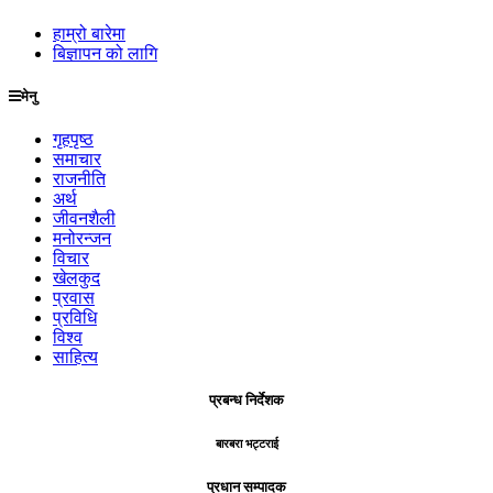
हाम्रो बारेमा
बिज्ञापन को लागि
मेनु
गृहपृष्ठ
समाचार
राजनीति
अर्थ
जीवनशैली
मनोरन्जन
विचार
खेलकुद
प्रवास
प्रविधि
विश्व
साहित्य
प्रबन्ध निर्देशक
बारबरा भट्टराई
प्रधान सम्पादक