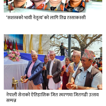
‘सशस्त्रको भावी नेतृत्व’ को लागि तिव्र रस्साकस्सी
नेपाली सेनाको ऐतिहासिक जित स्मरणमा जितगढी उत्सव
सम्पन्न