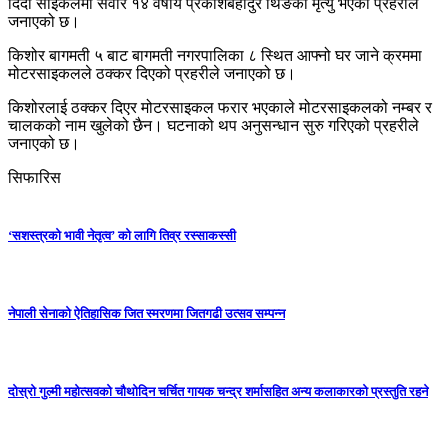
दिँदा साइकलमा सवार १४ वर्षीय प्रकाशबहादुर थिङको मृत्यु भएको प्रहरीले
जनाएको छ।
किशोर बागमती ५ बाट बागमती नगरपालिका ८ स्थित आफ्नो घर जाने क्रममा
मोटरसाइकलले ठक्कर दिएको प्रहरीले जनाएको छ।
किशोरलाई ठक्कर दिएर मोटरसाइकल फरार भएकाले मोटरसाइकलको नम्बर र
चालकको नाम खुलेको छैन। घटनाको थप अनुसन्धान सुरु गरिएको प्रहरीले
जनाएको छ।
सिफारिस
‘सशस्त्रको भावी नेतृत्व’ को लागि तिव्र रस्साकस्सी
नेपाली सेनाको ऐतिहासिक जित स्मरणमा जितगढी उत्सव सम्पन्न
दोस्रो गुल्मी महोत्सवको चौथोदिन चर्चित गायक चन्द्र शर्मासहित अन्य कलाकारको प्रस्तुति रहने